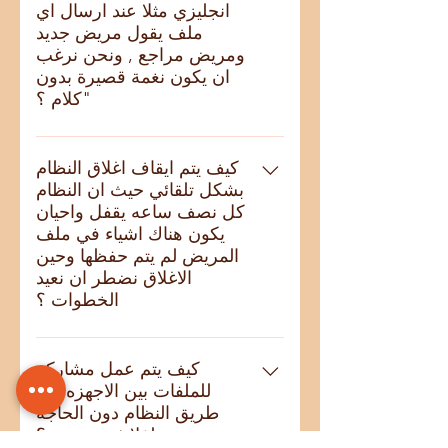
انجليزي مثلا عند ارسال اي
ملف يقول مريض جديد
ومريض مراجع , ونحن نرغب
ان يكون نغمة قصيرة بدون
كلام ؟"
من حساب المدير الرئيسي من قائمة
لوحة التحكم ضبط اعدادات نظام الدور
كيف يتم ايقاف اغلاق النظام
بشكل تلقائي حيث ان النظام
ودخول المرضى الى العيادات , مسار
كل نصف ساعه يقفل واحيان
النغمة الصوتية المخصصة ويمكن من
يكون هناك اشياء في ملف
هذا المكان اختيار النغمة التي ترغبون
المريض لم يتم حفظها وحين
بها سواء صوت او نغمة رنين بصيغة
الاغلاق نضطر ان نعيد
وايف حصراً
الخطوات ؟
من حساب المدير الرئيسي من قائمة
لوحة التحكم - ضبط اعدادات اخرى -
كيف يتم عمل مشاركه
للملفات بين الاجهزه عن
نلغي علامة الصح من خيار تفعيل
طريق النظام دون الحاجة
السكون التلقائي , حتى لايغلق بشكل
لفلاش ميموري؟
تلقائي بعد عدد معين من الدقائق.